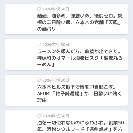
2026年7月30日
麺硬、油多め、味濃いめ、後悔ゼロ。究
極の二日酔い飯、六本木の老舗「天鳳」
の麺バリ
2026年7月30日
ラーメンを頼んだら、前菜が出てきた。
神保町のオマール海老ビスク「海老丸ら
ーめん」
2026年7月30日
六本木ヒルズ地下で胃を叩き起こす。
AFURI『柚子辣湯麺』が二日酔いに効く
理由
2026年7月30日
油を一切使わないのにふわふわ。創業50
年、浜松ソウルフード「遠州焼き」を六