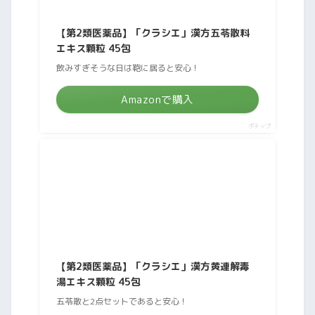
【第2類医薬品】「クラシエ」漢方五苓散料
エキス顆粒 45包
飲みすぎそうな日は鞄に居ると安心！
Amazonで購入
ポチップ
【第2類医薬品】「クラシエ」漢方黄連解毒
湯エキス顆粒 45包
五苓散と2点セットであると安心！