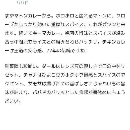
パパド
まず
マトンカレー
から。ホロホロと崩れるマトンに、クロ
ーブがしっかり効いた重厚なスパイス、これがガツンと来
ます。続いて
キーマカレー
、挽肉の旨味とスパイスが絡み
合う中間派でライスとの組み合わせバッチリ。
チキンカレ
ー
は王道の安心感、77年の伝統ですね！
副菜陣も粒揃い。
ダール
はレンズ豆の優しさで口の中をリ
セット、
チャナ
はひよこ豆のホクホク食感とスパイスのア
クセント、
サモサ
は揚げたての香ばしさにじゃがいもの旨
味が詰まり、
パパド
のパリッとした食感が箸休めにちょう
どいい。