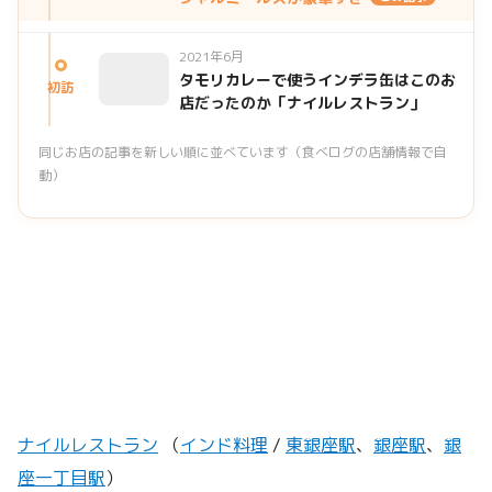
2021年6月
タモリカレーで使うインデラ缶はこのお
初訪
店だったのか「ナイルレストラン」
同じお店の記事を新しい順に並べています（食べログの店舗情報で自
動）
ナイルレストラン
（
インド料理
/
東銀座駅
、
銀座駅
、
銀
座一丁目駅
）