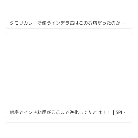
タモリカレーで使うインデラ缶はこのお店だったのか「ナイルレストラン」
銀座でインド料理がここまで進化してたとは！！｜SPICE LAB TOKYO