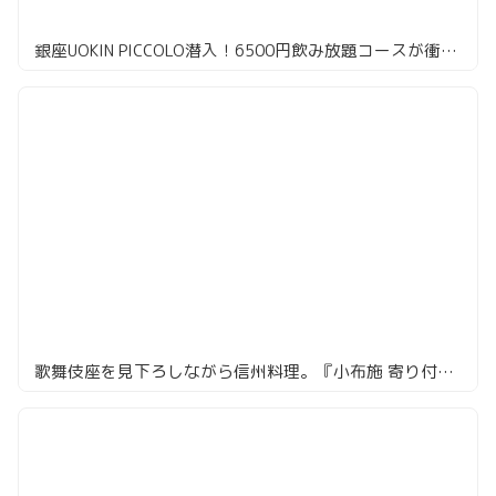
銀座UOKIN PICCOLO潜入！6500円飲み放題コースが衝撃のコスパ
歌舞伎座を見下ろしながら信州料理。『小布施 寄り付き料理 蔵部 銀座』で江戸の酒蔵文化