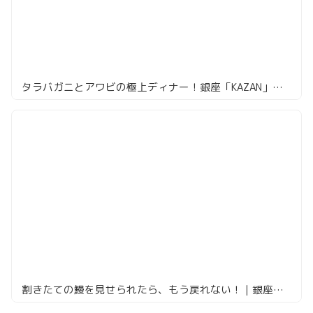
タラバガニとアワビの極上ディナー！銀座「KAZAN」のシーフード体験
割きたての鰻を見せられたら、もう戻れない！｜銀座・四代目高橋屋