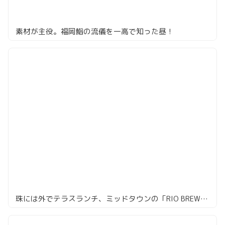
素材が主役。福岡鮨の流儀を一高で知った昼！
珠には外でテラスランチ、ミッドタウンの「RIO BREWING & CO BISTRO AND GARDEN」