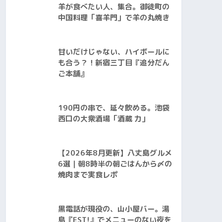
羊が食べたい人、集合。御徒町の
中国料理「喜羊門」で羊の丸焼き
甘いだけじゃない、ハイボールに
も合う？！新宿三丁目『追分だん
ご本舗』
190円の串で、延々飲める。池袋
西口の大衆酒場「酒蔵 力」
【2026年8月更新】八丈島グルメ
6選｜朝8時半の朝ごはんから〆の
焼肉まで実食レポ
黒電話が現役の、山小屋バー。湯
島『EST!』でメニューのない夜を