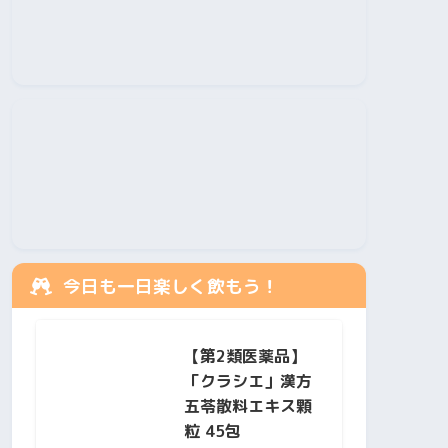
今日も一日楽しく飲もう！
【第2類医薬品】
「クラシエ」漢方
五苓散料エキス顆
粒 45包