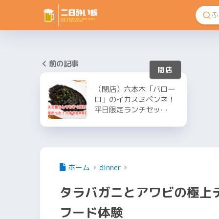
前の記事
（閉店）六本木「バロー
ロ」のイカスミペンネ！
平日限定ランチセッ…
ホーム
dinner
タラバガニとアワビの極上デ
フード体験