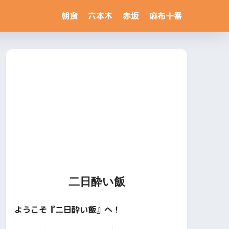
朝食
六本木
赤坂
麻布十番
二日酔い飯
ようこそ『二日酔い飯』へ！