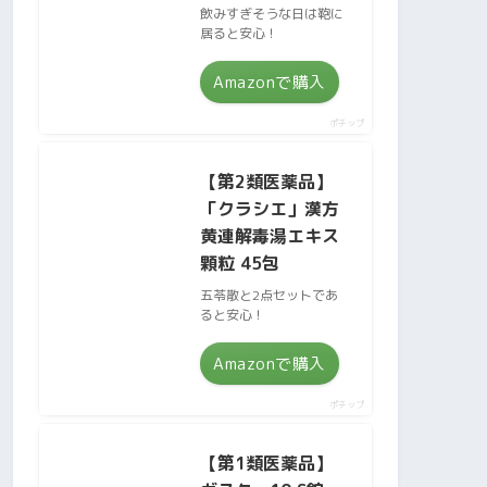
飲みすぎそうな日は鞄に
居ると安心！
Amazonで購入
ポチップ
【第2類医薬品】
「クラシエ」漢方
黄連解毒湯エキス
顆粒 45包
五苓散と2点セットであ
ると安心！
Amazonで購入
ポチップ
【第1類医薬品】