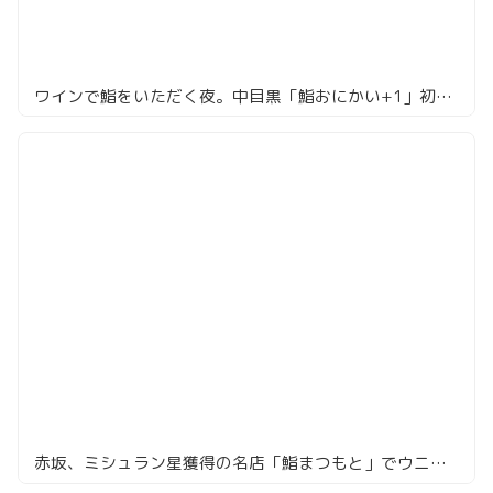
ワインで鮨をいただく夜。中目黒「鮨おにかい+1」初体験レポ
赤坂、ミシュラン星獲得の名店「鮨まつもと」でウニ多めの絶品寿司ランチ体験