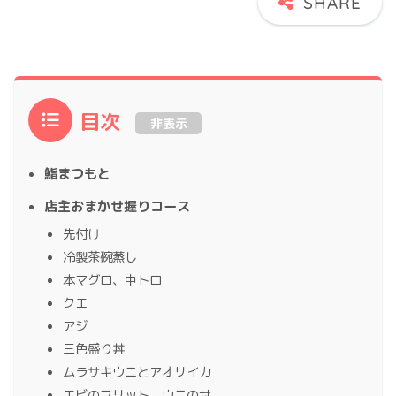
目次
非表示
鮨まつもと
店主おまかせ握りコース
先付け
冷製茶碗蒸し
本マグロ、中トロ
クエ
アジ
三色盛り丼
ムラサキウニとアオリイカ
エビのフリット、ウニのせ