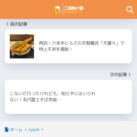
前の記事
再訪！六本木ヒルズの天麩羅店「天蒼々」で
特上天丼を堪能！
次の記事
こないだ行ったけれども、知らずにはいられ
ない！名代富士そば赤坂…
ホーム
lunch