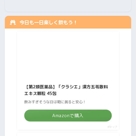
今日も一日楽しく飲もう！
【第2類医薬品】「クラシエ」漢方五苓散料
エキス顆粒 45包
飲みすぎそうな日は鞄に居ると安心！
Amazonで購入
ポチップ