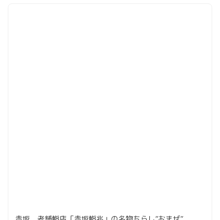
赤坂、老舗鮨店「赤坂鮨兆」の名物ちらし”おまぜ”