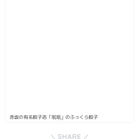
赤坂の有名餃子店「珉珉」のふっくら餃子
SHARE