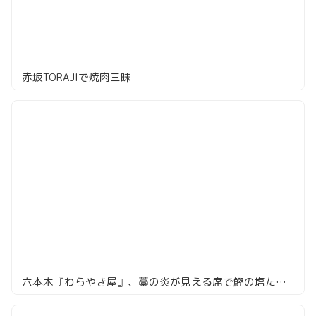
赤坂TORAJIで焼肉三昧
六本木『わらやき屋』、藁の炎が見える席で鰹の塩たたきと土佐料理を5品