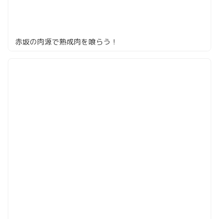
赤坂の肉源で熟成肉を喰らう！