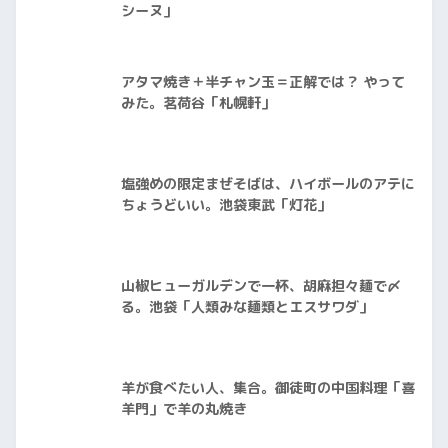
シーヌ」
アタマ焼き＋半チャン玉＝正解では？ やって
みた。茗荷谷「札幌軒」
塩強めの限定まぜそばは、ハイボールのアテに
ちょうどいい。池袋東武「灯花」
山椒ヒューガルデンで一杯、胡麻担々麺で〆
る。池袋「人類みな麺類とエスサワダ」
羊が食べたい人、集合。御徒町の中国料理「喜
羊門」で羊の丸焼き