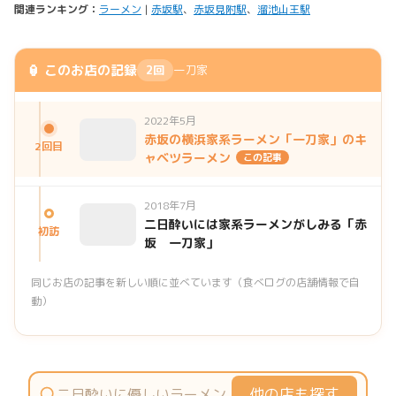
関連ランキング：
ラーメン
|
赤坂駅
、
赤坂見附駅
、
溜池山王駅
🏮 このお店の記録
2回
一刀家
2022年5月
赤坂の横浜家系ラーメン「一刀家」のキ
2回目
ャベツラーメン
この記事
2018年7月
二日酔いには家系ラーメンがしみる「赤
初訪
坂 一刀家」
同じお店の記事を新しい順に並べています（食べログの店舗情報で自
動）
他の店も探す