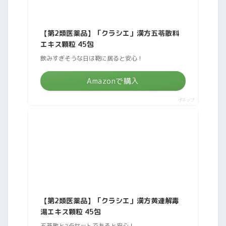
【第2類医薬品】「クラシエ」漢方五苓散料
エキス顆粒 45包
飲みすぎそうな日は鞄に居ると安心！
Amazonで購入
ポチップ
【第2類医薬品】「クラシエ」漢方黄連解毒
湯エキス顆粒 45包
五苓散と2点セットであると安心！