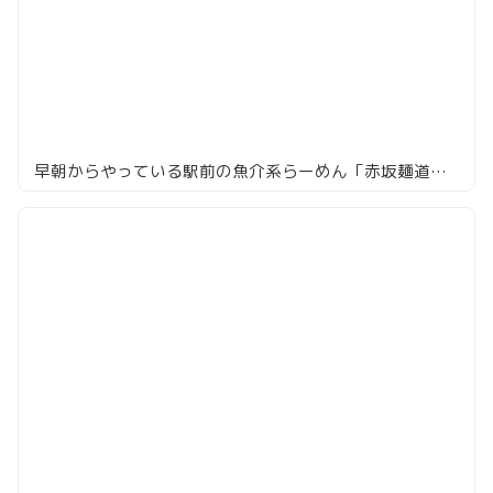
早朝からやっている駅前の魚介系らーめん「赤坂麺道 いってつ」