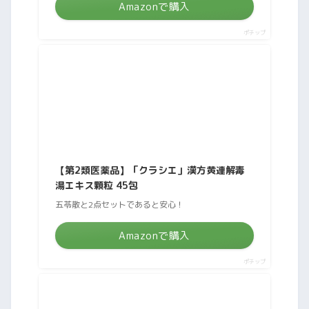
Amazonで購入
ポチップ
【第2類医薬品】「クラシエ」漢方黄連解毒
湯エキス顆粒 45包
五苓散と2点セットであると安心！
Amazonで購入
ポチップ