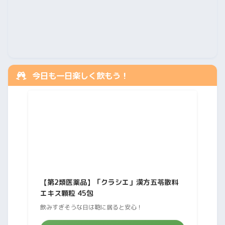
今日も一日楽しく飲もう！
【第2類医薬品】「クラシエ」漢方五苓散料
エキス顆粒 45包
飲みすぎそうな日は鞄に居ると安心！