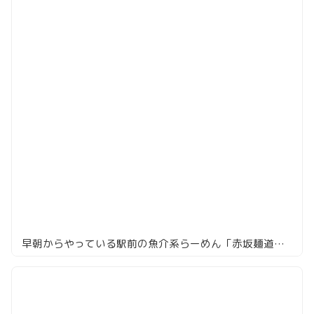
早朝からやっている駅前の魚介系らーめん「赤坂麺道 いってつ」