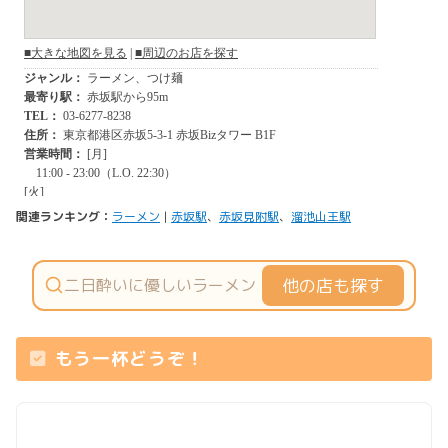
関連ランキング：
ラーメン
|
赤坂駅
、
赤坂見附駅
、
溜池山王駅
他の店も探す
もう一杯どうぞ！