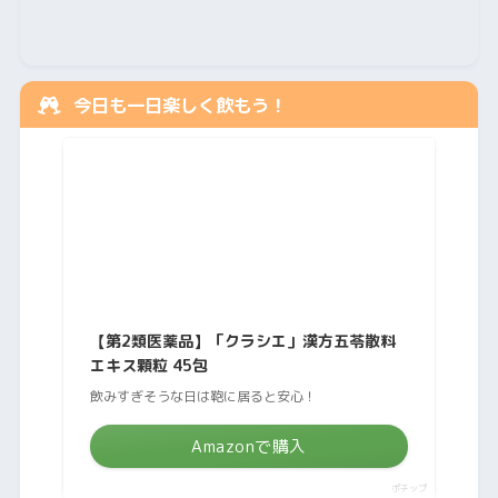
今日も一日楽しく飲もう！
【第2類医薬品】「クラシエ」漢方五苓散料
エキス顆粒 45包
飲みすぎそうな日は鞄に居ると安心！
Amazonで購入
ポチップ