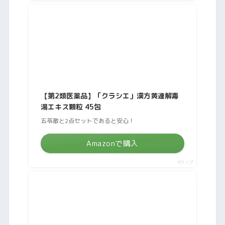
【第2類医薬品】「クラシエ」漢方黄連解毒
湯エキス顆粒 45包
五苓散と2点セットであると安心！
Amazonで購入
ポチップ