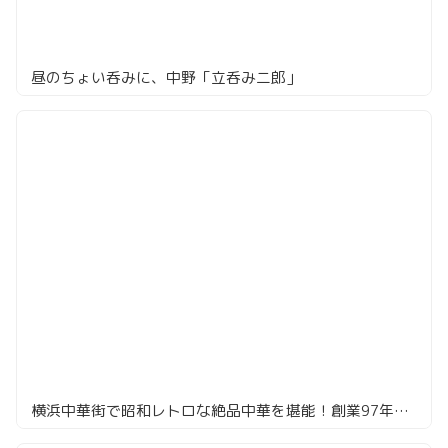
昼のちょい呑みに、中野「立呑み二郎」
横浜中華街で昭和レトロな絶品中華を堪能！創業97年の老舗「一楽」へ