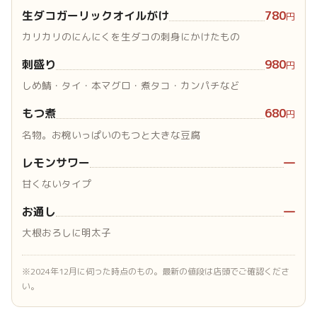
生ダコガーリックオイルがけ
780
円
カリカリのにんにくを生ダコの刺身にかけたもの
刺盛り
980
円
しめ鯖・タイ・本マグロ・煮タコ・カンパチなど
もつ煮
680
円
名物。お椀いっぱいのもつと大きな豆腐
レモンサワー
―
甘くないタイプ
お通し
―
大根おろしに明太子
※2024年12月に伺った時点のもの。最新の値段は店頭でご確認くださ
い。