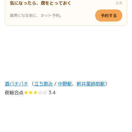
気になったら、席をとっておく
広告
満席になる前に、ネット予約。
予約する
酒パチパチ
（
立ち飲み
/
中野駅
、
新井薬師前駅
）
夜総合点
★★★
☆☆
3.4