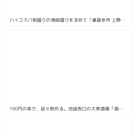
ハイコスパ刺盛りの漁師盛りを求めて「番屋余市 上野店」
190円の串で、延々飲める。池袋西口の大衆酒場「酒蔵 力」