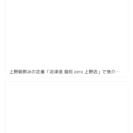
上野朝飲みの定番「沼津港 海将 zero 上野店」で魚介をつまみにハイボール