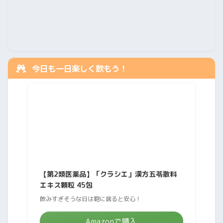
今日も一日楽しく飲もう！
【第2類医薬品】「クラシエ」漢方五苓散料
エキス顆粒 45包
飲みすぎそうな日は鞄に居ると安心！
Amazonで購入