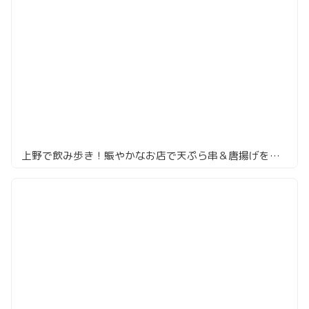
上野で飲み歩き！賑やかなお店で天ぷら串＆唐揚げを食らう！