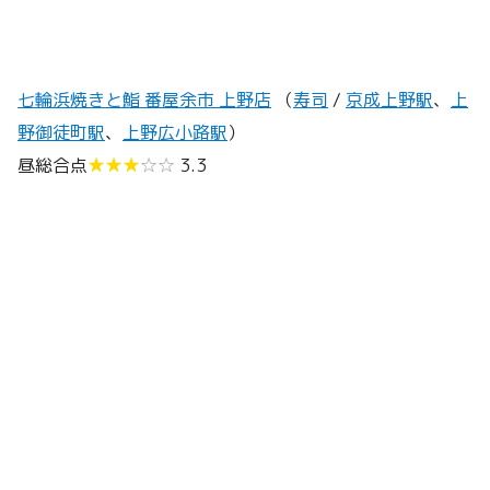
七輪浜焼きと鮨 番屋余市 上野店
（
寿司
/
京成上野駅
、
上
野御徒町駅
、
上野広小路駅
）
昼総合点
★★★
☆☆
3.3