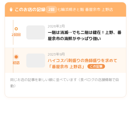
🏮 このお店の記録
2回
七輪浜焼きと鮨 番屋余市 上野店
2026年2月
一階は消滅…でも二階は健在！上野、番
2回目
屋余市の海鮮がやっぱり強い
2023年9月
ハイコスパ刺盛りの漁師盛りを求めて
初訪
「番屋余市 上野店」
この記事
同じお店の記事を新しい順に並べています（食べログの店舗情報で自
動）