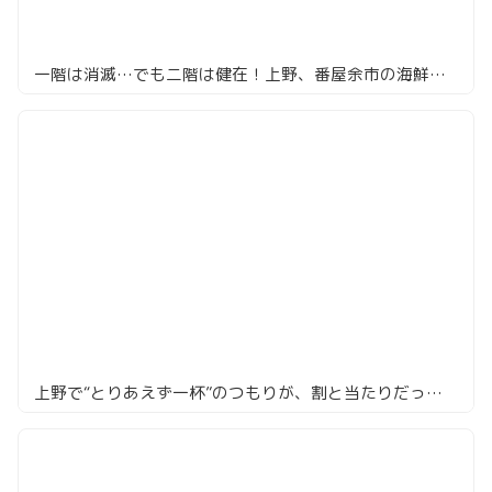
一階は消滅…でも二階は健在！上野、番屋余市の海鮮がやっぱり強い
上野で“とりあえず一杯”のつもりが、割と当たりだった | 酒蔵 神田っ子