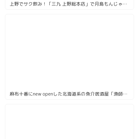
上野でサク飲み！「三九 上野総本店」で月島もんじゃとハイボール
麻布十番にnew openした北海道系の魚介居酒屋「漁師の息子」