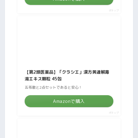
ポチップ
【第2類医薬品】「クラシエ」漢方黄連解毒
湯エキス顆粒 45包
五苓散と2点セットであると安心！
Amazonで購入
ポチップ