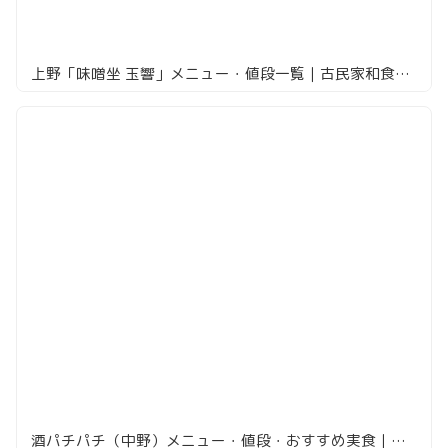
上野「味噌坐 玉響」メニュー・値段一覧｜古民家和食で嘗味噌とジビエを実食
酒パチパチ（中野）メニュー・値段・おすすめ実食｜ハシゴ酒の本命立ち飲み