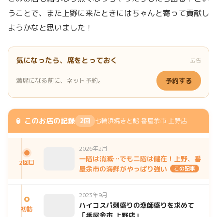
うことで、また上野に来たときにはちゃんと寄って貢献し
ようかなと思いました！
気になったら、席をとっておく
広告
満席になる前に、ネット予約。
予約する
🏮 このお店の記録
2回
七輪浜焼きと鮨 番屋余市 上野店
2026年2月
一階は消滅…でも二階は健在！上野、番
2回目
屋余市の海鮮がやっぱり強い
この記事
2023年9月
ハイコスパ刺盛りの漁師盛りを求めて
初訪
「番屋余市 上野店」