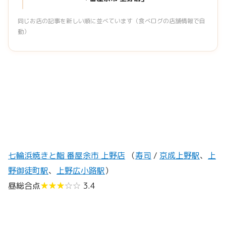
同じお店の記事を新しい順に並べています（食べログの店舗情報で自
動）
七輪浜焼きと鮨 番屋余市 上野店
（
寿司
/
京成上野駅
、
上
野御徒町駅
、
上野広小路駅
）
昼総合点
★★★
☆☆
3.4