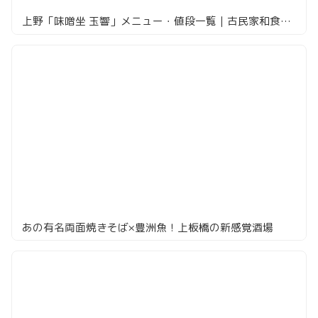
上野「味噌坐 玉響」メニュー・値段一覧｜古民家和食で嘗味噌とジビエを実食
あの有名両面焼きそば×豊洲魚！上板橋の新感覚酒場