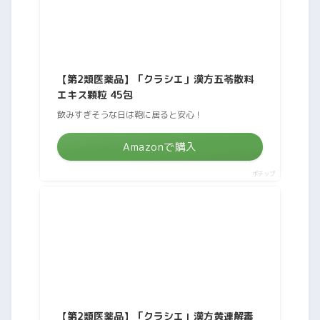
【第2類医薬品】「クラシエ」漢方五苓散料
エキス顆粒 45包
飲みすぎそうな日は鞄に居ると安心！
Amazonで購入
ポチップ
【第2類医薬品】「クラシエ」漢方黄連解毒