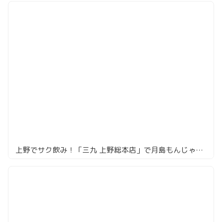
上野でサク飲み！「三九 上野総本店」で月島もんじゃとハイボール