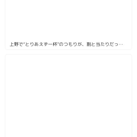
上野で“とりあえず一杯”のつもりが、割と当たりだった | 酒蔵 神田っ子