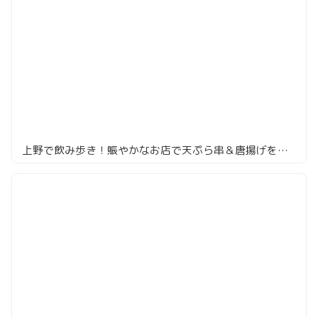
上野で飲み歩き！賑やかなお店で天ぷら串＆唐揚げを食らう！