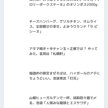
ロリーポークステーキ』のオリンポス2000g
チーズハンバーグ、グリルチキン、オムライ
ス。全部載せの幸せ。よみうりランド「ラ ピ
シーヌ」
アタマ焼き＋半チャン玉＝正解では？ やって
みた。茗荷谷「札幌軒」
塩強めの限定まぜそばは、ハイボールのアテに
ちょうどいい。池袋東武「灯花」
山椒ヒューガルデンで一杯、胡麻担々麺で〆
る。池袋「人類みな麺類とエスサワダ」