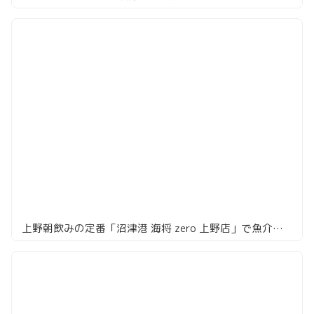
上野朝飲みの定番「沼津港 海将 zero 上野店」で魚介をつまみにハイボール