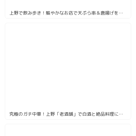
上野で飲み歩き！賑やかなお店で天ぷら串＆唐揚げを食らう！
究極のガチ中華！上野「老酒舗」で白酒と絶品料理に酔う