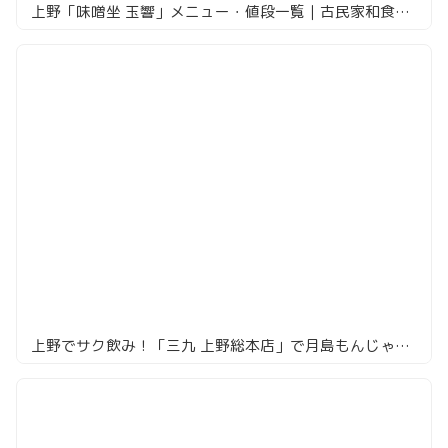
上野「味噌坐 玉響」メニュー・値段一覧｜古民家和食で嘗味噌とジビエを実食
上野でサク飲み！「三九 上野総本店」で月島もんじゃとハイボール