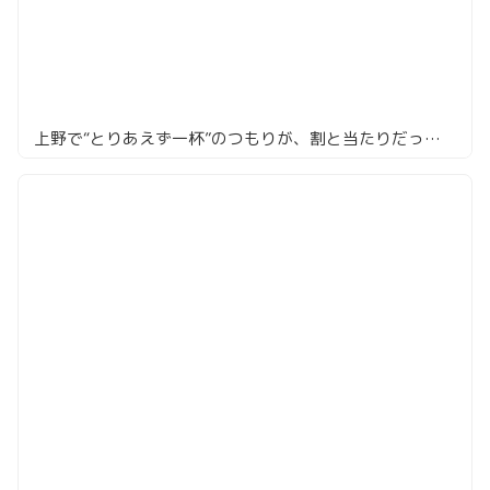
上野で“とりあえず一杯”のつもりが、割と当たりだった | 酒蔵 神田っ子