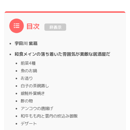
目次
非表示
宇田川 紫扇
和食メインの落ち着いた雰囲気が素敵な居酒屋だ
前菜4種
魚のお鍋
お造り
白子の茶碗蒸し
銀鮭朴葉焼き
酢の物
アンコウの唐揚げ
和牛もも肉と雲丹の炊込み御飯
デザート