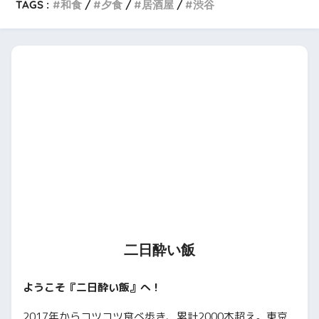
TAGS :
和食
夕食
居酒屋
渋谷
二日酔い飯
ようこそ『二日酔い飯』へ！
2017年からコツコツ食べ歩き、累計2000本超え。東京