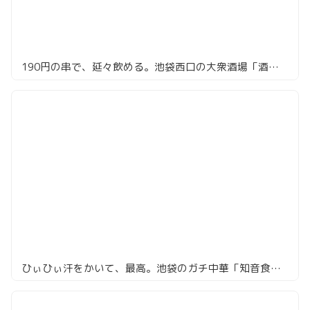
190円の串で、延々飲める。池袋西口の大衆酒場「酒蔵 力」
ひぃひぃ汗をかいて、最高。池袋のガチ中華「知音食堂」で本場四川を浴びる