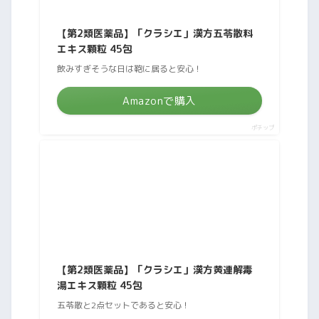
【第2類医薬品】「クラシエ」漢方五苓散料
エキス顆粒 45包
飲みすぎそうな日は鞄に居ると安心！
Amazonで購入
ポチップ
【第2類医薬品】「クラシエ」漢方黄連解毒
湯エキス顆粒 45包
五苓散と2点セットであると安心！