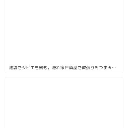
池袋でジビエも鰻も。隠れ家居酒屋で欲張りおつまみの夜