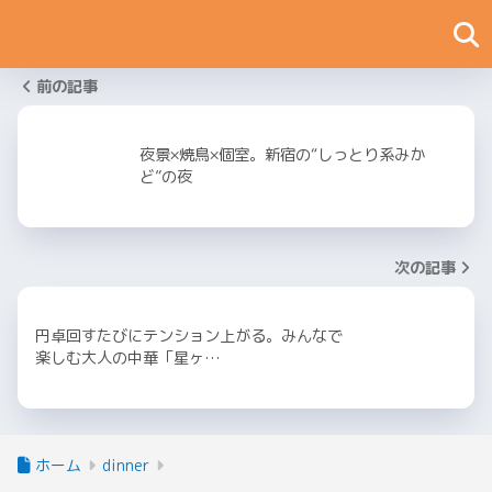
前の記事
夜景×焼鳥×個室。新宿の“しっとり系みか
ど”の夜
次の記事
円卓回すたびにテンション上がる。みんなで
楽しむ大人の中華「星ヶ…
ホーム
dinner