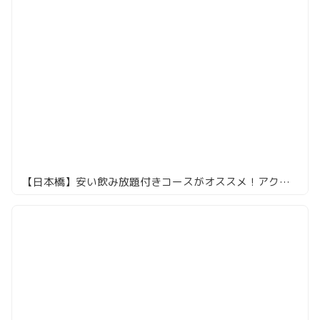
【日本橋】安い飲み放題付きコースがオススメ！アクセス抜群！「日本橋 墨之栄」で漁港直送の魚介を楽しむ