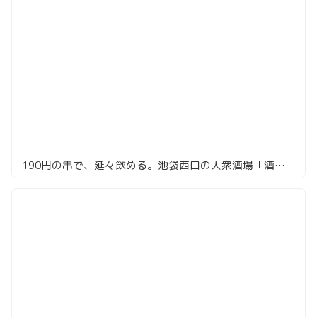
190円の串で、延々飲める。池袋西口の大衆酒場「酒蔵 力」