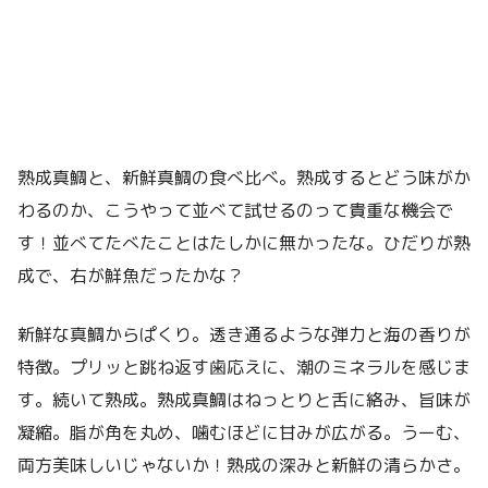
熟成真鯛と、新鮮真鯛の食べ比べ。熟成するとどう味がか
わるのか、こうやって並べて試せるのって貴重な機会で
す！並べてたべたことはたしかに無かったな。ひだりが熟
成で、右が鮮魚だったかな？
新鮮な真鯛からぱくり。透き通るような弾力と海の香りが
特徴。プリッと跳ね返す歯応えに、潮のミネラルを感じま
す。続いて熟成。熟成真鯛はねっとりと舌に絡み、旨味が
凝縮。脂が角を丸め、噛むほどに甘みが広がる。うーむ、
両方美味しいじゃないか！熟成の深みと新鮮の清らかさ。