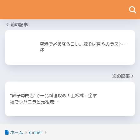
前の記事
空港で〆るならコレ。豚そば月やのラスト一
杯
次の記事
“餃子専門店”で一品料理攻め！上板橋・全家
福でレバニラと元祖焼…
ホーム
dinner