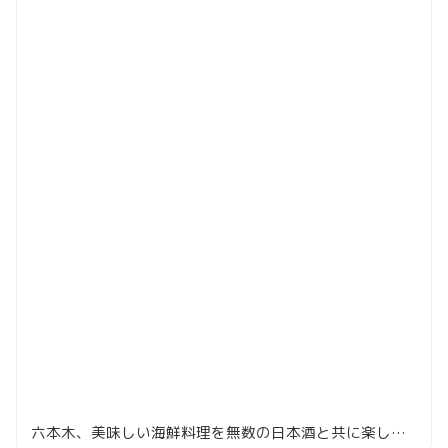
六本木、美味しい海鮮料理を無数の日本酒と共に楽しめる隠れ家的居酒屋「酒呑(ささの)」