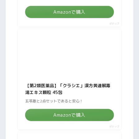
Amazonで購入
ポチップ
【第2類医薬品】「クラシエ」漢方黄連解毒
湯エキス顆粒 45包
五苓散と2点セットであると安心！
Amazonで購入
ポチップ