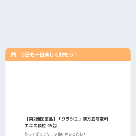
今日も一日楽しく飲もう！
【第2類医薬品】「クラシエ」漢方五苓散料
エキス顆粒 45包
飲みすぎそうな日は鞄に居ると安心！