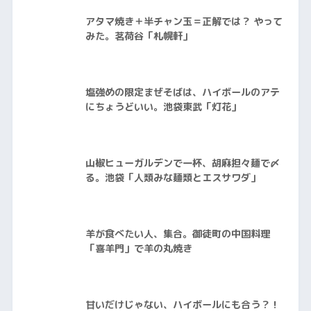
アタマ焼き＋半チャン玉＝正解では？ やって
みた。茗荷谷「札幌軒」
塩強めの限定まぜそばは、ハイボールのアテ
にちょうどいい。池袋東武「灯花」
山椒ヒューガルデンで一杯、胡麻担々麺で〆
る。池袋「人類みな麺類とエスサワダ」
羊が食べたい人、集合。御徒町の中国料理
「喜羊門」で羊の丸焼き
甘いだけじゃない、ハイボールにも合う？！