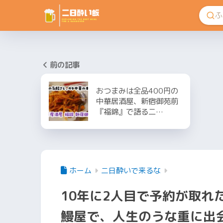
前の記事
おつまみは全品400円の
中華居酒屋、新宿御苑前
『福錦』で語る二…
ホーム
二日酔いで来るな
10年に2人目で予約が取れ
鰻屋で、人生のうな重に出