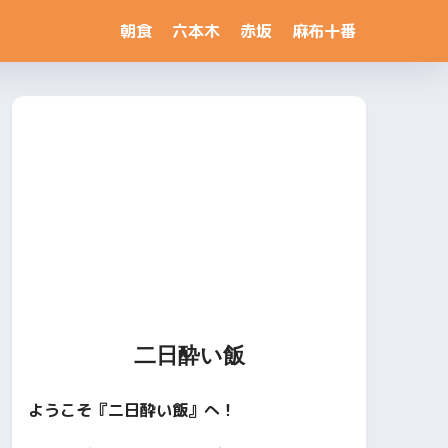
朝食
六本木
赤坂
麻布十番
二日酔い飯
ようこそ『二日酔い飯』へ！