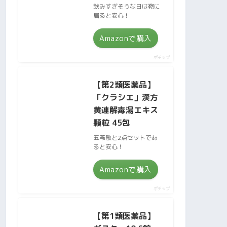
飲みすぎそうな日は鞄に
居ると安心！
Amazonで購入
ポチップ
【第2類医薬品】
「クラシエ」漢方
黄連解毒湯エキス
顆粒 45包
五苓散と2点セットであ
ると安心！
Amazonで購入
ポチップ
【第1類医薬品】