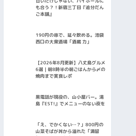
甘いだけじゃない、ハイボールに
も合う？！新宿三丁目『追分だん
ご本舗』
190円の串で、延々飲める。池袋
西口の大衆酒場「酒蔵 力」
【2026年8月更新】八丈島グルメ
6選｜朝8時半の朝ごはんから〆の
焼肉まで実食レポ
黒電話が現役の、山小屋バー。湯
島『EST!』でメニューのない夜を
「え、でかくない…？」800円の
山菜そばが丼から溢れた「満留