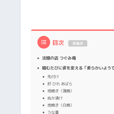
目次
非表示
活鰻の店 つぐみ庵
噛むたびに姿を変える「柔らかいよう
先付け
肝 ひれ あばら
地焼き（蒲焼）
ぬか漬け
地焼き（白焼）
うな重