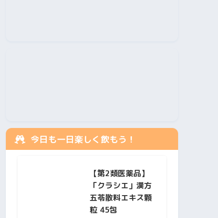
今日も一日楽しく飲もう！
【第2類医薬品】
「クラシエ」漢方
五苓散料エキス顆
粒 45包