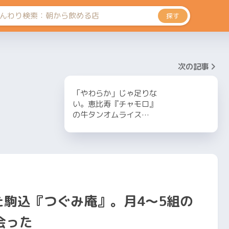
探す
次の記事
「やわらか」じゃ足りな
い。恵比寿『チャモロ』
の牛タンオムライス…
た駒込『つぐみ庵』。月4〜5組の
会った