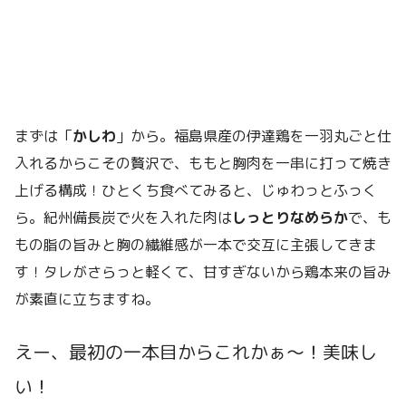
まずは「
かしわ
」から。福島県産の伊達鶏を一羽丸ごと仕
入れるからこその贅沢で、ももと胸肉を一串に打って焼き
上げる構成！ひとくち食べてみると、じゅわっとふっく
ら。紀州備長炭で火を入れた肉は
しっとりなめらか
で、も
もの脂の旨みと胸の繊維感が一本で交互に主張してきま
す！タレがさらっと軽くて、甘すぎないから鶏本来の旨み
が素直に立ちますね。
えー、最初の一本目からこれかぁ〜！美味し
い！