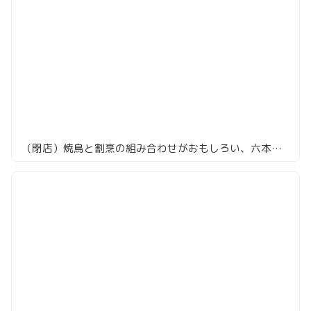
（閉店）焼鳥と割烹の組み合わせがおもしろい、六本木「焼鳥カッポウ 鳥耀」