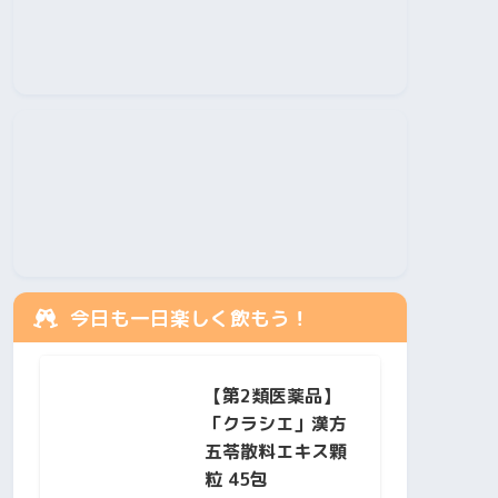
今日も一日楽しく飲もう！
【第2類医薬品】
「クラシエ」漢方
五苓散料エキス顆
粒 45包