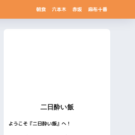
朝食
六本木
赤坂
麻布十番
二日酔い飯
ようこそ『二日酔い飯』へ！