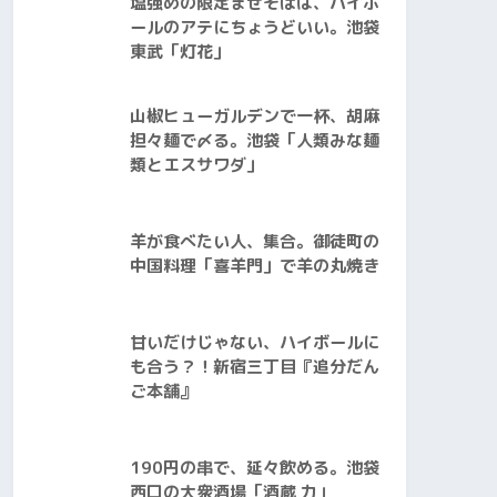
塩強めの限定まぜそばは、ハイボ
ールのアテにちょうどいい。池袋
東武「灯花」
山椒ヒューガルデンで一杯、胡麻
担々麺で〆る。池袋「人類みな麺
類とエスサワダ」
羊が食べたい人、集合。御徒町の
中国料理「喜羊門」で羊の丸焼き
甘いだけじゃない、ハイボールに
も合う？！新宿三丁目『追分だん
ご本舗』
190円の串で、延々飲める。池袋
西口の大衆酒場「酒蔵 力」