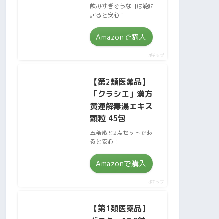
飲みすぎそうな日は鞄に
居ると安心！
Amazonで購入
ポチップ
【第2類医薬品】
「クラシエ」漢方
黄連解毒湯エキス
顆粒 45包
五苓散と2点セットであ
ると安心！
Amazonで購入
ポチップ
【第1類医薬品】