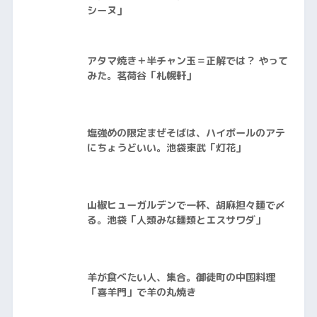
シーヌ」
アタマ焼き＋半チャン玉＝正解では？ やって
みた。茗荷谷「札幌軒」
塩強めの限定まぜそばは、ハイボールのアテ
にちょうどいい。池袋東武「灯花」
山椒ヒューガルデンで一杯、胡麻担々麺で〆
る。池袋「人類みな麺類とエスサワダ」
羊が食べたい人、集合。御徒町の中国料理
「喜羊門」で羊の丸焼き