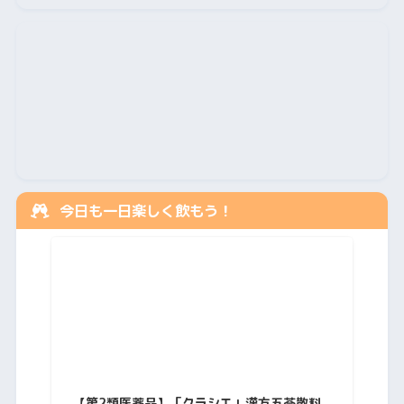
今日も一日楽しく飲もう！
【第2類医薬品】「クラシエ」漢方五苓散料