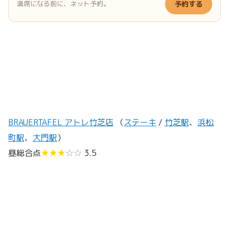
満席になる前に、ネット予約。
予約する
BRAUERTAFEL アトレ竹芝店
（
ステーキ
/
竹芝駅
、
浜松
町駅
、
大門駅
）
昼総合点
★★★
☆☆
3.5