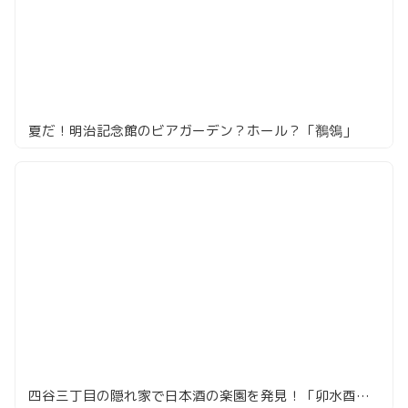
夏だ！明治記念館のビアガーデン？ホール？「鶺鴒」
四谷三丁目の隠れ家で日本酒の楽園を発見！「卯水酉」の絶品ペアリングを堪能