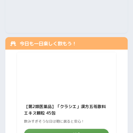
今日も一日楽しく飲もう！
【第2類医薬品】「クラシエ」漢方五苓散料
エキス顆粒 45包
飲みすぎそうな日は鞄に居ると安心！