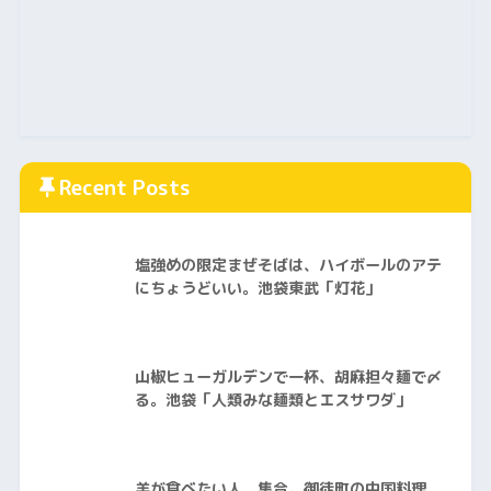
Recent Posts
塩強めの限定まぜそばは、ハイボールのアテ
にちょうどいい。池袋東武「灯花」
山椒ヒューガルデンで一杯、胡麻担々麺で〆
る。池袋「人類みな麺類とエスサワダ」
羊が食べたい人、集合。御徒町の中国料理