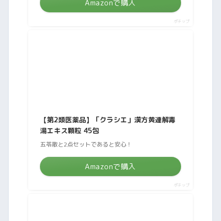
Amazonで購入
ポチップ
【第2類医薬品】「クラシエ」漢方黄連解毒
湯エキス顆粒 45包
五苓散と2点セットであると安心！
Amazonで購入
ポチップ