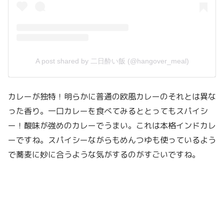
A post shared by 二日酔い飯 (@hangover_meal)
カレーが独特！明らかに普通の欧風カレーのそれとは異な
った香り。一口カレーを食べてみるととってもスパイシ
ー！酸味が強めのカレーでうまい。これは本格インドカレ
ーですね。スパイシーながらもめんつゆも使っているよう
で蕎麦に妙に合うような気がするのがすごいですね。