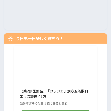
今日も一日楽しく飲もう！
【第2類医薬品】「クラシエ」漢方五苓散料
エキス顆粒 45包
飲みすぎそうな日は鞄に居ると安心！