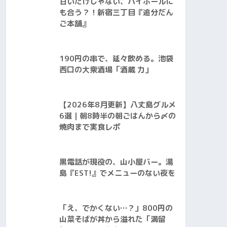
甘いだけじゃない、ハイボールに
も合う？！新宿三丁目『追分だん
ご本舗』
190円の串で、延々飲める。池袋
西口の大衆酒場「酒蔵 力」
【2026年8月更新】八丈島グルメ
6選｜朝8時半の朝ごはんから〆の
焼肉まで実食レポ
黒電話が現役の、山小屋バー。湯
島『EST!』でメニューのない夜を
「え、でかくない…？」800円の
山菜そばが丼から溢れた「満留