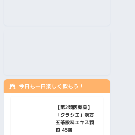
今日も一日楽しく飲もう！
【第2類医薬品】
「クラシエ」漢方
五苓散料エキス顆
粒 45包