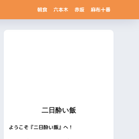
朝食
六本木
赤坂
麻布十番
二日酔い飯
ようこそ『二日酔い飯』へ！