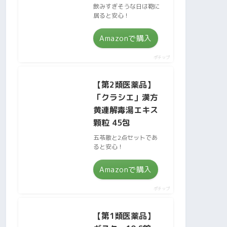
飲みすぎそうな日は鞄に
居ると安心！
Amazonで購入
ポチップ
【第2類医薬品】
「クラシエ」漢方
黄連解毒湯エキス
顆粒 45包
五苓散と2点セットであ
ると安心！
Amazonで購入
ポチップ
【第1類医薬品】