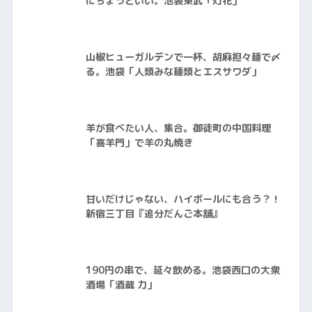
にちょうどいい。池袋東武「灯花」
山椒ヒューガルデンで一杯、胡麻担々麺で〆
る。池袋「人類みな麺類とエスサワダ」
羊が食べたい人、集合。御徒町の中国料理
「喜羊門」で羊の丸焼き
甘いだけじゃない、ハイボールにも合う？！
新宿三丁目『追分だんご本舗』
190円の串で、延々飲める。池袋西口の大衆
酒場「酒蔵 力」