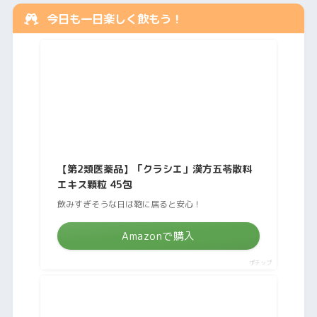
今日も一日楽しく飲もう！
【第2類医薬品】「クラシエ」漢方五苓散料
エキス顆粒 45包
飲みすぎそうな日は鞄に居ると安心！
Amazonで購入
ポチップ