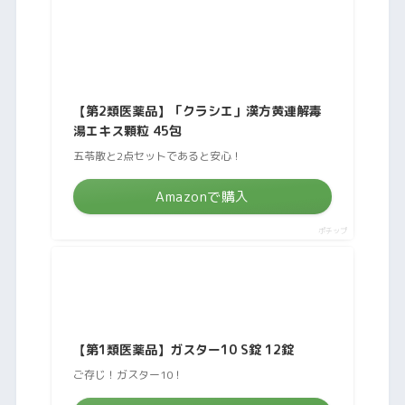
【第2類医薬品】「クラシエ」漢方黄連解毒
湯エキス顆粒 45包
五苓散と2点セットであると安心！
Amazonで購入
ポチップ
【第1類医薬品】ガスター10 S錠 12錠
ご存じ！ガスター10！