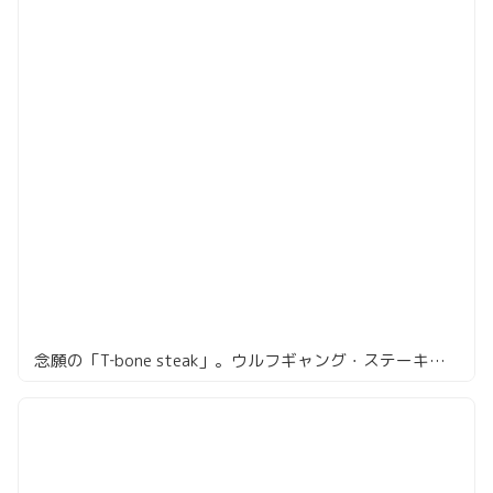
念願の「T‐bone steak」。ウルフギャング・ステーキハウス六本木