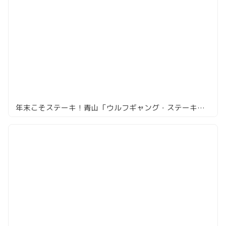
年末こそステーキ！青山「ウルフギャング・ステーキハウス シグニチャー」でTボーンステーキ！