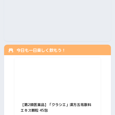
今日も一日楽しく飲もう！
【第2類医薬品】「クラシエ」漢方五苓散料
エキス顆粒 45包