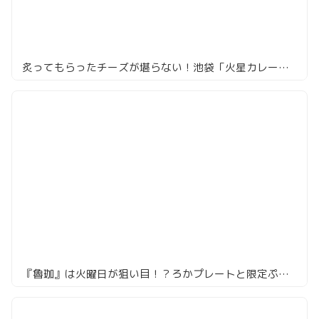
炙ってもらったチーズが堪らない！池袋「火星カレー」の草カレー焼きチーズ
『魯珈』は火曜日が狙い目！？ろかプレートと限定ぷちカレーの混ぜ混ぜの美学