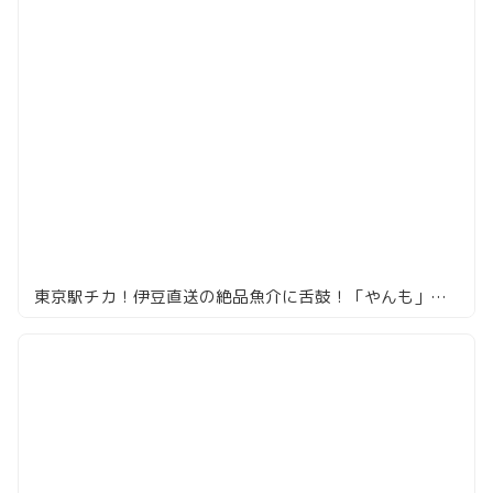
東京駅チカ！伊豆直送の絶品魚介に舌鼓！「やんも」で新鮮魚介を堪能