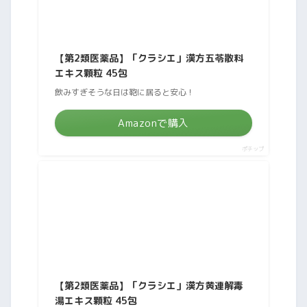
【第2類医薬品】「クラシエ」漢方五苓散料
エキス顆粒 45包
飲みすぎそうな日は鞄に居ると安心！
Amazonで購入
ポチップ
【第2類医薬品】「クラシエ」漢方黄連解毒
湯エキス顆粒 45包