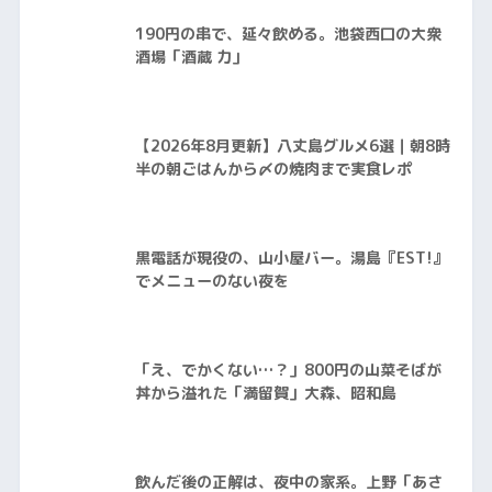
190円の串で、延々飲める。池袋西口の大衆
酒場「酒蔵 力」
【2026年8月更新】八丈島グルメ6選｜朝8時
半の朝ごはんから〆の焼肉まで実食レポ
黒電話が現役の、山小屋バー。湯島『EST!』
でメニューのない夜を
「え、でかくない…？」800円の山菜そばが
丼から溢れた「満留賀」大森、昭和島
飲んだ後の正解は、夜中の家系。上野「あさ