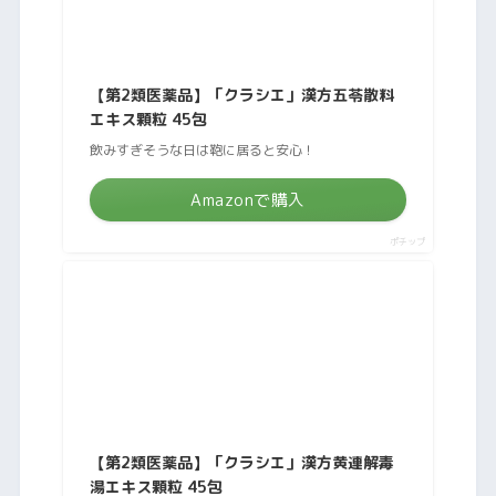
【第2類医薬品】「クラシエ」漢方五苓散料
エキス顆粒 45包
飲みすぎそうな日は鞄に居ると安心！
Amazonで購入
ポチップ
【第2類医薬品】「クラシエ」漢方黄連解毒
湯エキス顆粒 45包