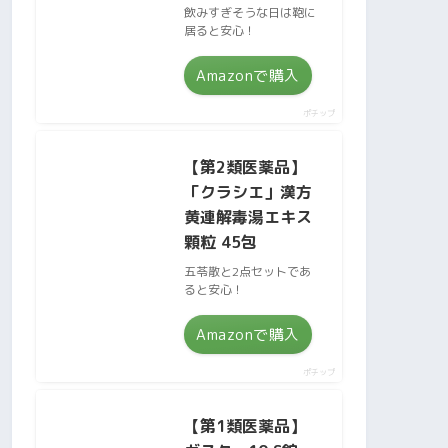
飲みすぎそうな日は鞄に
居ると安心！
Amazonで購入
ポチップ
【第2類医薬品】
「クラシエ」漢方
黄連解毒湯エキス
顆粒 45包
五苓散と2点セットであ
ると安心！
Amazonで購入
ポチップ
【第1類医薬品】