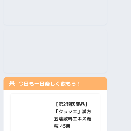
今日も一日楽しく飲もう！
【第2類医薬品】
「クラシエ」漢方
五苓散料エキス顆
粒 45包