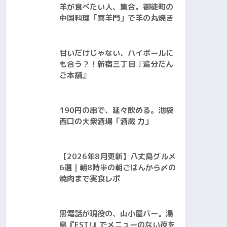
羊が食べたい人、集合。御徒町の
中国料理「喜羊門」で羊の丸焼き
甘いだけじゃない、ハイボールに
も合う？！新宿三丁目『追分だん
ご本舗』
190円の串で、延々飲める。池袋
西口の大衆酒場「酒蔵 力」
【2026年8月更新】八丈島グルメ
6選｜朝8時半の朝ごはんから〆の
焼肉まで実食レポ
黒電話が現役の、山小屋バー。湯
島『EST!』でメニューのない夜を