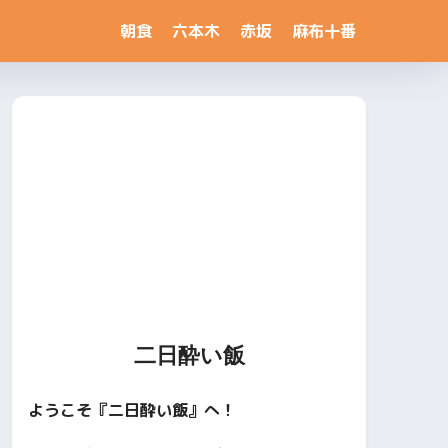
朝食
六本木
赤坂
麻布十番
二日酔い飯
ようこそ『二日酔い飯』へ！