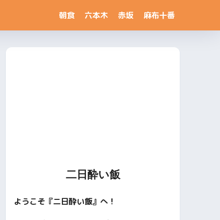
朝食
六本木
赤坂
麻布十番
二日酔い飯
ようこそ『二日酔い飯』へ！