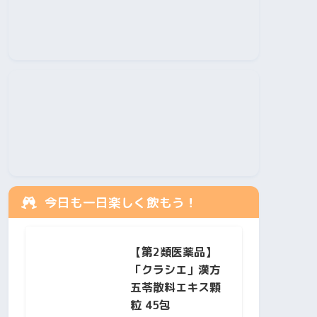
今日も一日楽しく飲もう！
【第2類医薬品】
「クラシエ」漢方
五苓散料エキス顆
粒 45包