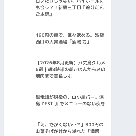
甘いだけじゃない、ハイボールに
も合う？！新宿三丁目『追分だん
ご本舗』
190円の串で、延々飲める。池袋
西口の大衆酒場「酒蔵 力」
【2026年8月更新】八丈島グルメ
6選｜朝8時半の朝ごはんから〆の
焼肉まで実食レポ
黒電話が現役の、山小屋バー。湯
島『EST!』でメニューのない夜を
「え、でかくない…？」800円の
山菜そばが丼から溢れた「満留