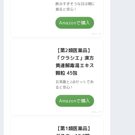
飲みすぎそうな日は鞄に
居ると安心！
Amazonで購入
ポチップ
【第2類医薬品】
「クラシエ」漢方
黄連解毒湯エキス
顆粒 45包
五苓散と2点セットであ
ると安心！
Amazonで購入
ポチップ
【第1類医薬品】