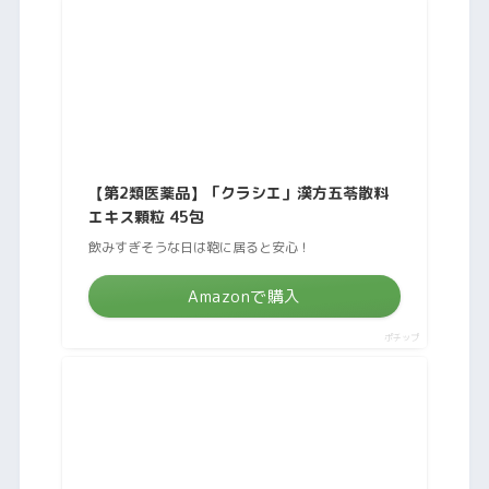
【第2類医薬品】「クラシエ」漢方五苓散料
エキス顆粒 45包
飲みすぎそうな日は鞄に居ると安心！
Amazonで購入
ポチップ