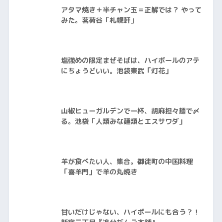
アタマ焼き＋半チャン玉＝正解では？ やって
みた。茗荷谷「札幌軒」
塩強めの限定まぜそばは、ハイボールのアテ
にちょうどいい。池袋東武「灯花」
山椒ヒューガルデンで一杯、胡麻担々麺で〆
る。池袋「人類みな麺類とエスサワダ」
羊が食べたい人、集合。御徒町の中国料理
「喜羊門」で羊の丸焼き
甘いだけじゃない、ハイボールにも合う？！