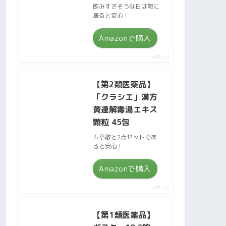
飲みすぎそうな日は鞄に
居ると安心！
Amazonで購入
ポチップ
【第2類医薬品】
「クラシエ」漢方
黄連解毒湯エキス
顆粒 45包
五苓散と2点セットであ
ると安心！
Amazonで購入
ポチップ
【第1類医薬品】