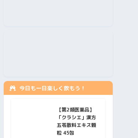
今日も一日楽しく飲もう！
【第2類医薬品】
「クラシエ」漢方
五苓散料エキス顆
粒 45包