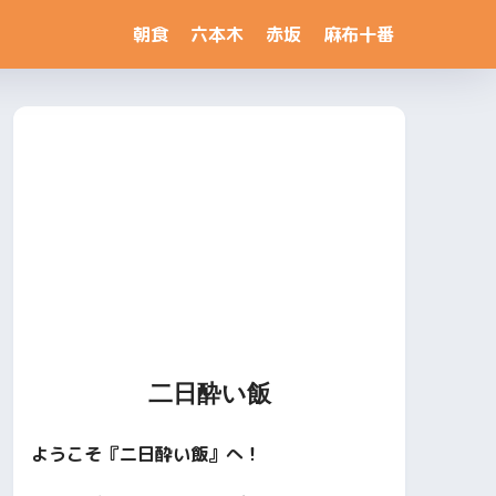
朝食
六本木
赤坂
麻布十番
二日酔い飯
ようこそ『二日酔い飯』へ！