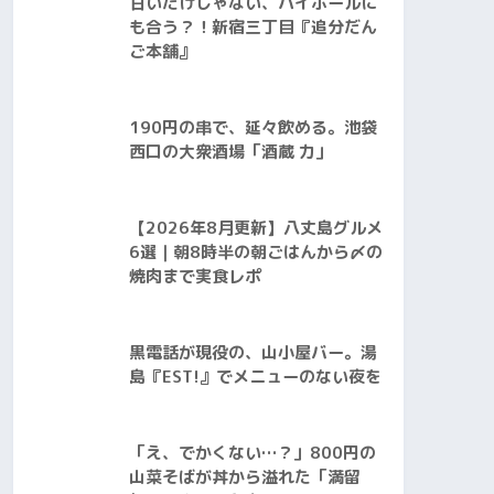
甘いだけじゃない、ハイボールに
も合う？！新宿三丁目『追分だん
ご本舗』
190円の串で、延々飲める。池袋
西口の大衆酒場「酒蔵 力」
【2026年8月更新】八丈島グルメ
6選｜朝8時半の朝ごはんから〆の
焼肉まで実食レポ
黒電話が現役の、山小屋バー。湯
島『EST!』でメニューのない夜を
「え、でかくない…？」800円の
山菜そばが丼から溢れた「満留