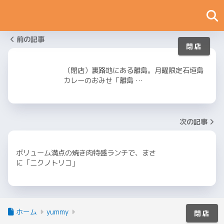
前の記事
（閉店）裏路地にある離島。月曜限定石垣島
カレーのおみせ「離島 …
次の記事
ボリューム満点の焼き肉特盛ランチで、まさ
に「ニクノトリコ」
ホーム
yummy