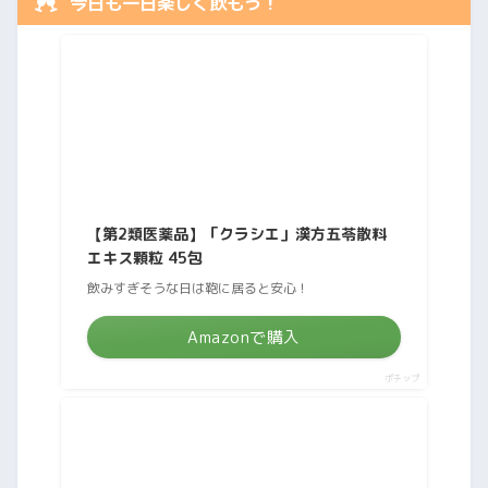
今日も一日楽しく飲もう！
【第2類医薬品】「クラシエ」漢方五苓散料
エキス顆粒 45包
飲みすぎそうな日は鞄に居ると安心！
Amazonで購入
ポチップ