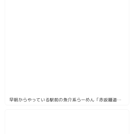
早朝からやっている駅前の魚介系らーめん「赤坂麺道 いってつ」