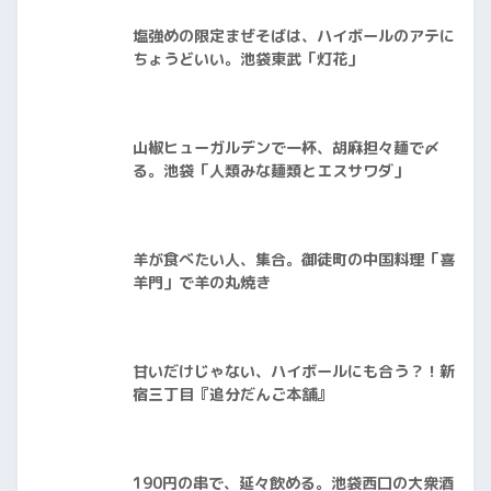
塩強めの限定まぜそばは、ハイボールのアテに
ちょうどいい。池袋東武「灯花」
山椒ヒューガルデンで一杯、胡麻担々麺で〆
る。池袋「人類みな麺類とエスサワダ」
羊が食べたい人、集合。御徒町の中国料理「喜
羊門」で羊の丸焼き
甘いだけじゃない、ハイボールにも合う？！新
宿三丁目『追分だんご本舗』
190円の串で、延々飲める。池袋西口の大衆酒