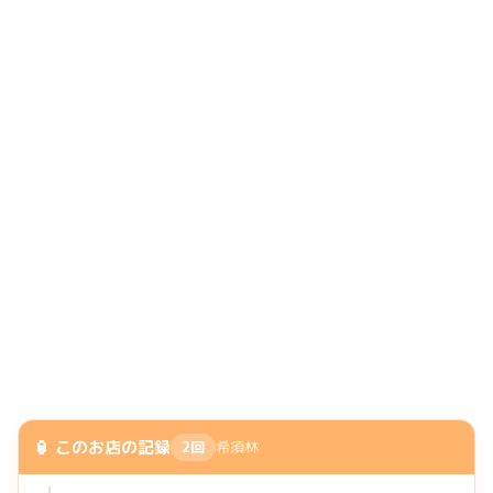
🏮 このお店の記録
2回
希須林