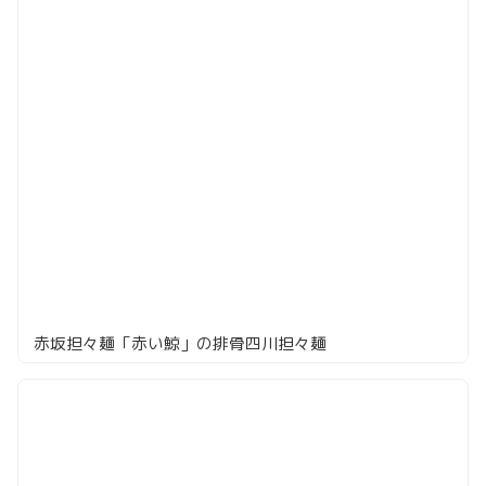
赤坂担々麺「赤い鯨」の排骨四川担々麺