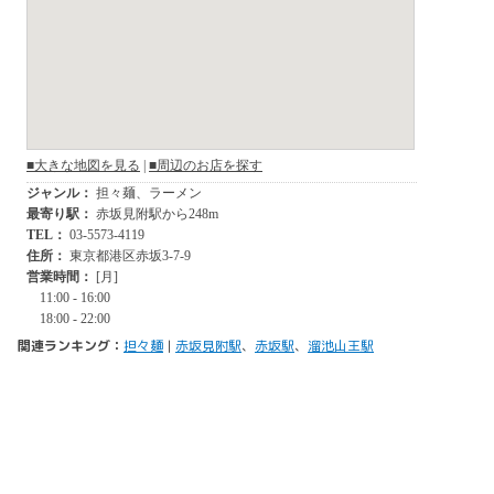
関連ランキング：
担々麺
|
赤坂見附駅
、
赤坂駅
、
溜池山王駅