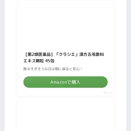
【第2類医薬品】「クラシエ」漢方五苓散料
エキス顆粒 45包
飲みすぎそうな日は鞄に居ると安心！
Amazonで購入
ポチップ