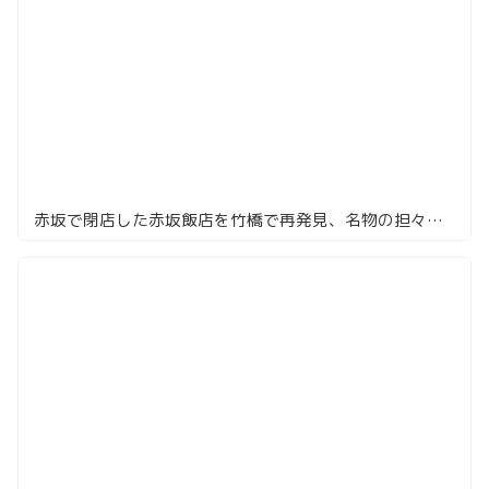
赤坂で閉店した赤坂飯店を竹橋で再発見、名物の担々麺ランチ