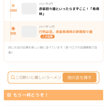
2021年6月
赤坂担々麺といったらまずここ！「希須
2回目
林」
2017年12月
行列必至。赤坂希須林の排骨担々麺
初訪
この記事
同じお店の記事を新しい順に並べています（食べログの店舗情報で自
動）
他の店も探す
もう一杯どうぞ！