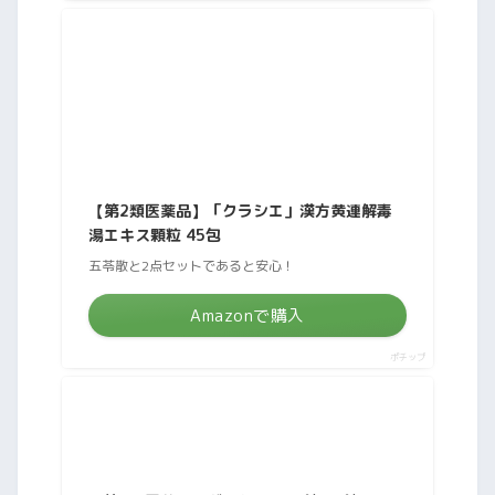
【第2類医薬品】「クラシエ」漢方黄連解毒
湯エキス顆粒 45包
五苓散と2点セットであると安心！
Amazonで購入
ポチップ