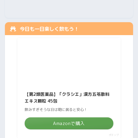
今日も一日楽しく飲もう！
【第2類医薬品】「クラシエ」漢方五苓散料
エキス顆粒 45包
飲みすぎそうな日は鞄に居ると安心！
Amazonで購入
ポチップ