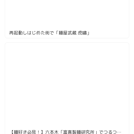
再起動しはじめた街で「麺屋武蔵 虎嘯」
【麺好き必見！】六本木「富喜製麺研究所」でつるつる喉越し絶品つけ麺を味わう