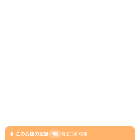
🏮 このお店の記録
3回
麺屋武蔵 虎嘯