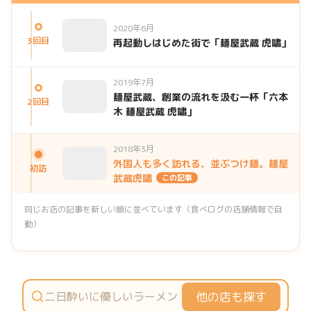
2020年6月
3回目
再起動しはじめた街で「麺屋武蔵 虎嘯」
2019年7月
麺屋武蔵、創業の流れを汲む一杯「六本
2回目
木 麺屋武蔵 虎嘯」
2018年3月
外国人も多く訪れる、並ぶつけ麺。麺屋
初訪
武蔵虎嘯
この記事
同じお店の記事を新しい順に並べています（食べログの店舗情報で自
動）
他の店も探す