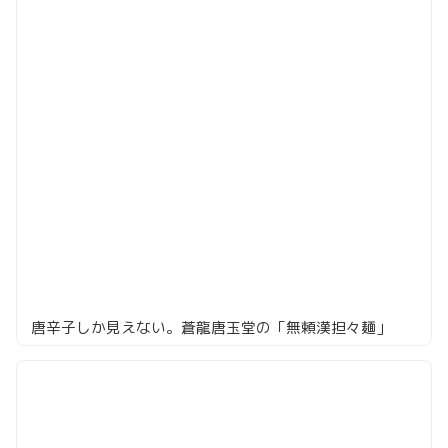
唐辛子しか見えない。蒼龍唐玉堂の「無頼漢担々麺」