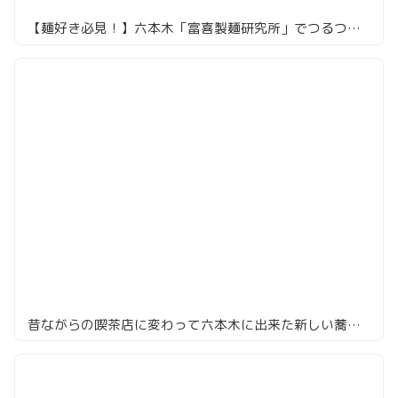
【麺好き必見！】六本木「富喜製麺研究所」でつるつる喉越し絶品つけ麺を味わう
昔ながらの喫茶店に変わって六本木に出来た新しい蕎麦屋「莉々庵」