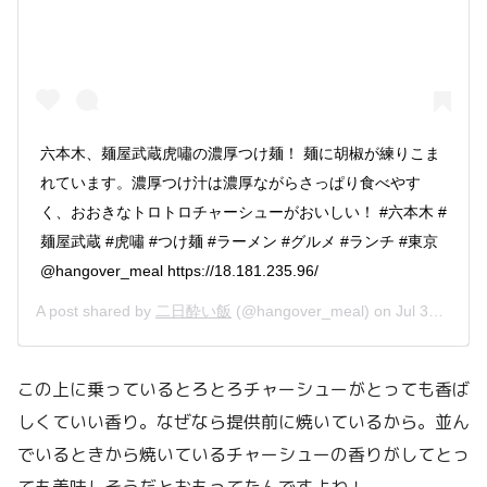
六本木、麺屋武蔵虎嘯の濃厚つけ麺！ 麺に胡椒が練りこま
れています。濃厚つけ汁は濃厚ながらさっぱり食べやす
く、おおきなトロトロチャーシューがおいしい！ #六本木 #
麺屋武蔵 #虎嘯 #つけ麺 #ラーメン #グルメ #ランチ #東京
@hangover_meal https://18.181.235.96/
A post shared by
二日酔い飯
(@hangover_meal) on
Jul 30, 2019 at 12:28am PDT
この上に乗っているとろとろチャーシューがとっても香ば
しくていい香り。なぜなら提供前に焼いているから。並ん
でいるときから焼いているチャーシューの香りがしてとっ
ても美味しそうだとおもってたんですよね！