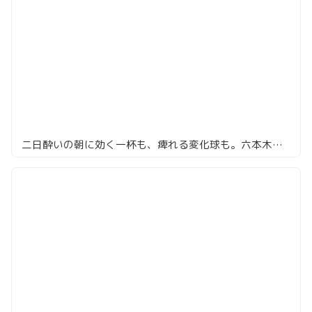
二日酔いの朝に効く一杯も、痺れる変化球も。六本木・麻布のラーメン8選