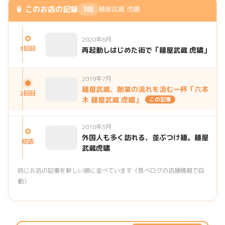
🏮 このお店の記録
3回
麺屋武蔵 虎嘯
2020年6月
3回目
再起動しはじめた街で「麺屋武蔵 虎嘯」
2019年7月
麺屋武蔵、創業の流れを汲む一杯「六本
2回目
木 麺屋武蔵 虎嘯」
この記事
2018年3月
外国人も多く訪れる、並ぶつけ麺。麺屋
初訪
武蔵虎嘯
同じお店の記事を新しい順に並べています（食べログの店舗情報で自
動）