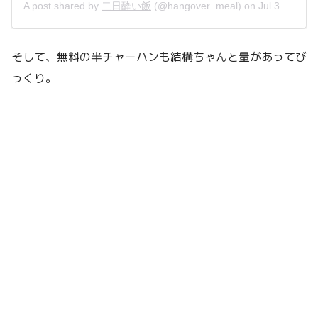
A post shared by
二日酔い飯
(@hangover_meal) on
Jul 31, 2019 at 6:06pm PDT
そして、無料の半チャーハンも結構ちゃんと量があってび
っくり。