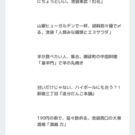
にちょうどいい。池袋東武「灯花」
山椒ヒューガルデンで一杯、胡麻担々麺で〆
る。池袋「人類みな麺類とエスサワダ」
羊が食べたい人、集合。御徒町の中国料理
「喜羊門」で羊の丸焼き
甘いだけじゃない、ハイボールにも合う？！
新宿三丁目『追分だんご本舗』
190円の串で、延々飲める。池袋西口の大衆
酒場「酒蔵 力」