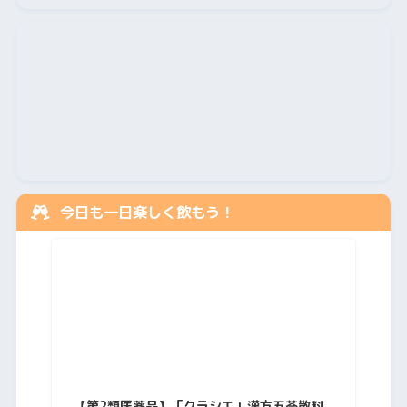
今日も一日楽しく飲もう！
【第2類医薬品】「クラシエ」漢方五苓散料