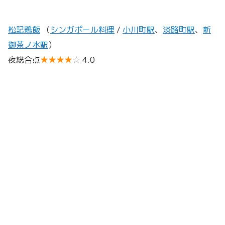
松記鶏飯
（
シンガポール料理
/
小川町駅
、
淡路町駅
、
新
御茶ノ水駅
）
夜総合点
★★★★
☆
4.0