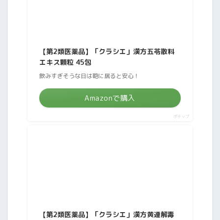
【第2類医薬品】「クラシエ」漢方五苓散料
エキス顆粒 45包
飲みすぎそうな日は鞄に居ると安心！
Amazonで購入
ポチップ
【第2類医薬品】「クラシエ」漢方黄連解毒