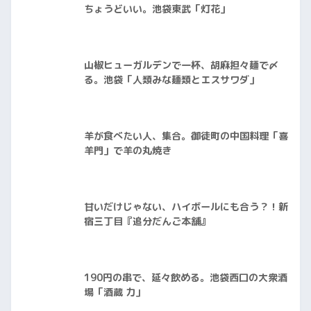
ちょうどいい。池袋東武「灯花」
山椒ヒューガルデンで一杯、胡麻担々麺で〆
る。池袋「人類みな麺類とエスサワダ」
羊が食べたい人、集合。御徒町の中国料理「喜
羊門」で羊の丸焼き
甘いだけじゃない、ハイボールにも合う？！新
宿三丁目『追分だんご本舗』
190円の串で、延々飲める。池袋西口の大衆酒
場「酒蔵 力」