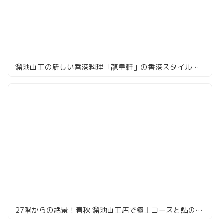
溜池山王の新しい香港料理「龍皇軒」の香港スタイル焼きそば
27階からの絶景！春秋 溜池山王店で極上コースと鮎の釜飯