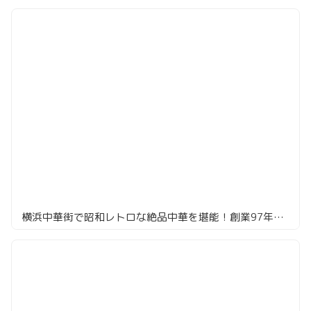
横浜中華街で昭和レトロな絶品中華を堪能！創業97年の老舗「一楽」へ