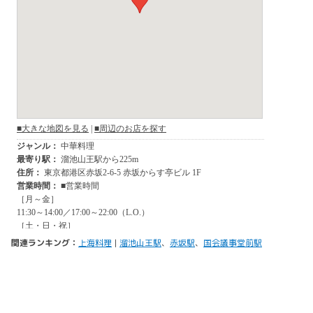
関連ランキング：
上海料理
|
溜池山王駅
、
赤坂駅
、
国会議事堂前駅