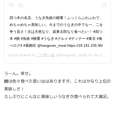
四つ木の名店、うなぎ魚政の鰻重！ふっくらふわふわで、
めちゃめちゃ美味しい。今までのうなぎの中でも一、二を
争う旨さ！次は天然なり、坂東太郎なり食べたい！ #四つ
木 #鰻 #魚政 #鰻重 #うなぎ #グルメ #ディナー #東京 #食
べログ4 #葛飾区 @hangover_meal https://18.181.235.96/
A post shared by
二日酔い飯
(@hangover_meal) on
Jan 24, 2020 at 7:28pm PST
うーん。幸せ。
鰻は色々食べた思い出はありますが、これはかなり上位の
美味しさ！
久しぶりにこんなに美味しいうなぎが食べられて大満足。