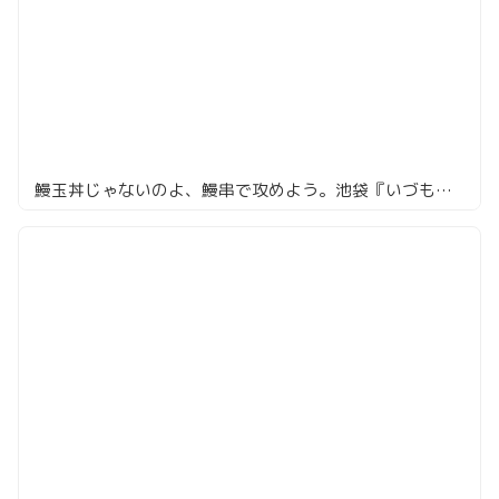
鰻玉丼じゃないのよ、鰻串で攻めよう。池袋『いづも』で部位食べ比べ！