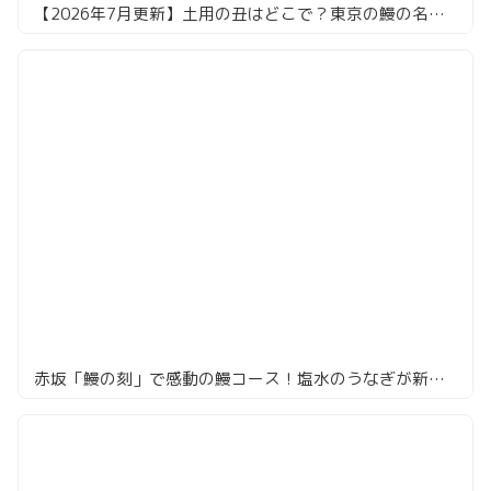
【2026年7月更新】土用の丑はどこで？東京の鰻の名店16選。共水・天然・江戸前まで食べ倒してきました！
赤坂「鰻の刻」で感動の鰻コース！塩水のうなぎが新感覚