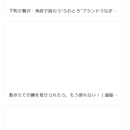
下町の贅沢・魚政で味わう“ふわとろ”ブランドうなぎの極み
割きたての鰻を見せられたら、もう戻れない！｜銀座・四代目高橋屋