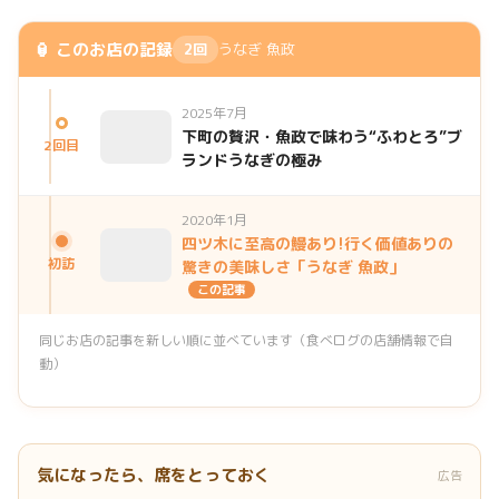
🏮 このお店の記録
2回
うなぎ 魚政
2025年7月
下町の贅沢・魚政で味わう“ふわとろ”ブ
2回目
ランドうなぎの極み
2020年1月
四ツ木に至高の鰻あり!行く価値ありの
初訪
驚きの美味しさ「うなぎ 魚政」
この記事
同じお店の記事を新しい順に並べています（食べログの店舗情報で自
動）
気になったら、席をとっておく
広告