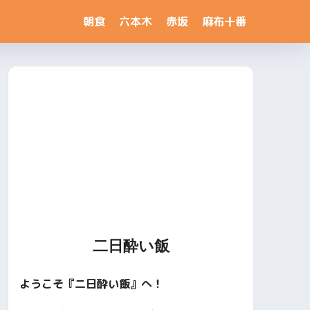
朝食
六本木
赤坂
麻布十番
二日酔い飯
ようこそ『二日酔い飯』へ！