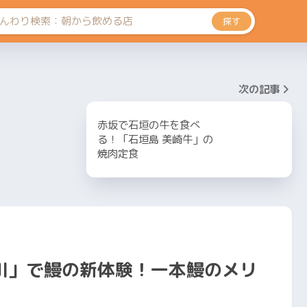
探す
次の記事
赤坂で石垣の牛を食べ
る！「石垣島 美崎牛」の
焼肉定食
川」で鰻の新体験！一本鰻のメリ