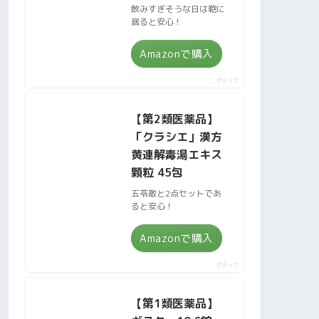
飲みすぎそうな日は鞄に
居ると安心！
Amazonで購入
ポチップ
【第2類医薬品】
「クラシエ」漢方
黄連解毒湯エキス
顆粒 45包
五苓散と2点セットであ
ると安心！
Amazonで購入
ポチップ
【第1類医薬品】