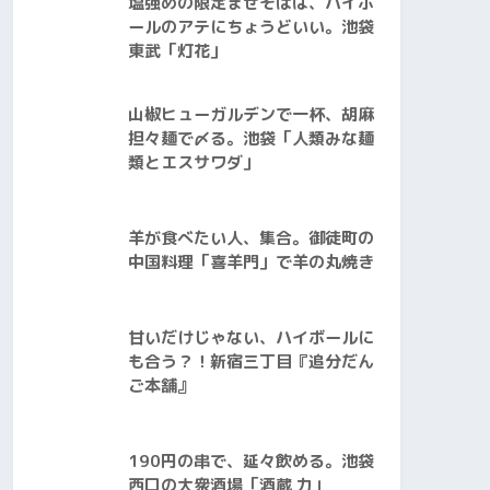
塩強めの限定まぜそばは、ハイボ
ールのアテにちょうどいい。池袋
東武「灯花」
山椒ヒューガルデンで一杯、胡麻
担々麺で〆る。池袋「人類みな麺
類とエスサワダ」
羊が食べたい人、集合。御徒町の
中国料理「喜羊門」で羊の丸焼き
甘いだけじゃない、ハイボールに
も合う？！新宿三丁目『追分だん
ご本舗』
190円の串で、延々飲める。池袋
西口の大衆酒場「酒蔵 力」