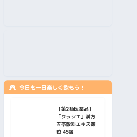
今日も一日楽しく飲もう！
【第2類医薬品】
「クラシエ」漢方
五苓散料エキス顆
粒 45包