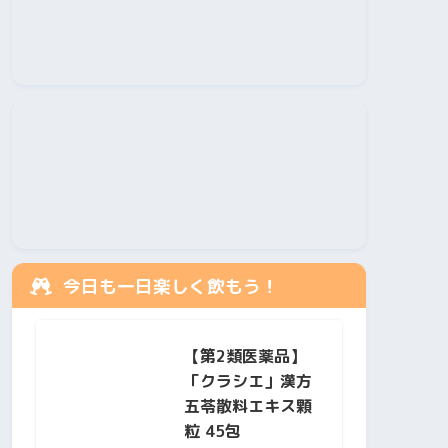
今日も一日楽しく飲もう！
【第2類医薬品】
「クラシエ」漢方
五苓散料エキス顆
粒 45包