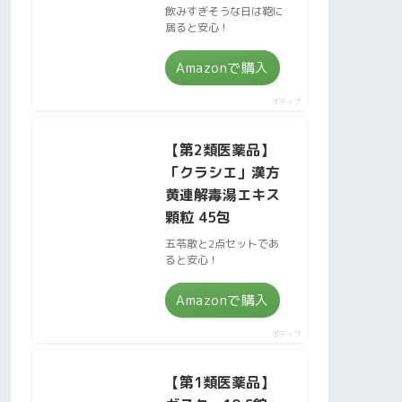
飲みすぎそうな日は鞄に
居ると安心！
Amazonで購入
ポチップ
【第2類医薬品】
「クラシエ」漢方
黄連解毒湯エキス
顆粒 45包
五苓散と2点セットであ
ると安心！
Amazonで購入
ポチップ
【第1類医薬品】