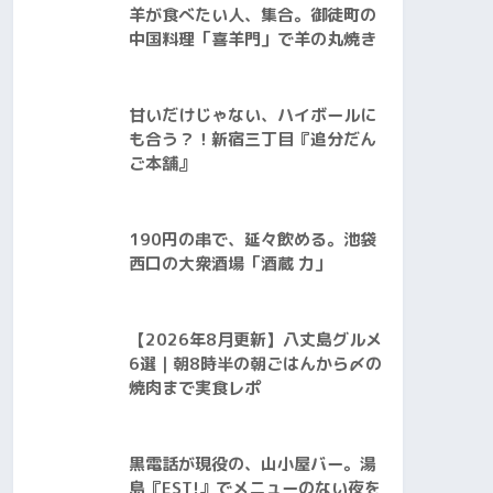
羊が食べたい人、集合。御徒町の
中国料理「喜羊門」で羊の丸焼き
甘いだけじゃない、ハイボールに
も合う？！新宿三丁目『追分だん
ご本舗』
190円の串で、延々飲める。池袋
西口の大衆酒場「酒蔵 力」
【2026年8月更新】八丈島グルメ
6選｜朝8時半の朝ごはんから〆の
焼肉まで実食レポ
黒電話が現役の、山小屋バー。湯
島『EST!』でメニューのない夜を