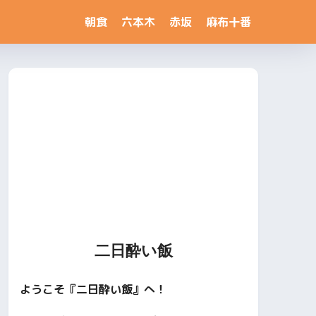
朝食
六本木
赤坂
麻布十番
二日酔い飯
ようこそ『二日酔い飯』へ！