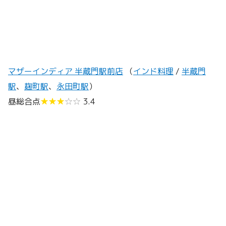
マザーインディア 半蔵門駅前店
（
インド料理
/
半蔵門
駅
、
麹町駅
、
永田町駅
）
昼総合点
★★★
☆☆
3.4