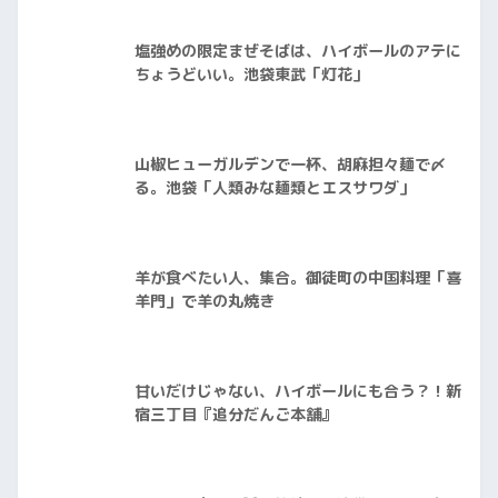
塩強めの限定まぜそばは、ハイボールのアテに
ちょうどいい。池袋東武「灯花」
山椒ヒューガルデンで一杯、胡麻担々麺で〆
る。池袋「人類みな麺類とエスサワダ」
羊が食べたい人、集合。御徒町の中国料理「喜
羊門」で羊の丸焼き
甘いだけじゃない、ハイボールにも合う？！新
宿三丁目『追分だんご本舗』