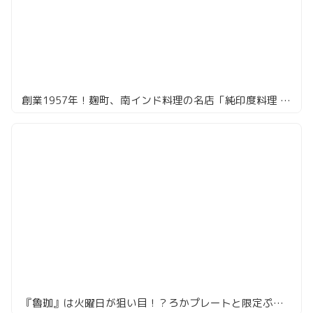
創業1957年！麹町、南インド料理の名店「純印度料理 AJANTA」
『魯珈』は火曜日が狙い目！？ろかプレートと限定ぷちカレーの混ぜ混ぜの美学