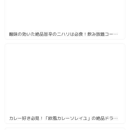
酸味の効いた絶品旨辛の二ハリは必食！飲み放題コースで大満足なカレー屋
カレー好き必見！「欧風カレーソレイユ」の絶品ドライカレーに感動