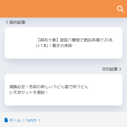
前の記事
【麻布十番】銀座六覺燈で絶品串揚げ20本
(+1本)！驚きの美味…
次の記事
満腹必至！赤坂の新しいうどん屋で肉うどん
と天丼セットを堪能！
ホーム
lunch