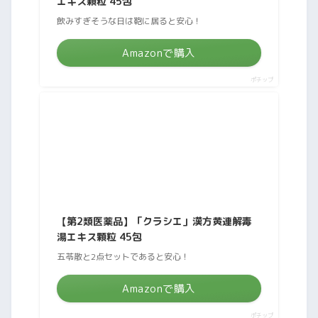
エキス顆粒 45包
飲みすぎそうな日は鞄に居ると安心！
Amazonで購入
ポチップ
【第2類医薬品】「クラシエ」漢方黄連解毒
湯エキス顆粒 45包
五苓散と2点セットであると安心！
Amazonで購入
ポチップ