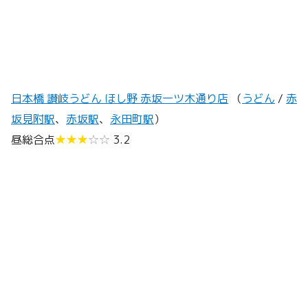
日本橋 讃岐うどん ほし野 赤坂一ツ木通り店
（
うどん
/
赤
坂見附駅
、
赤坂駅
、
永田町駅
）
昼総合点
★★★
☆☆
3.2