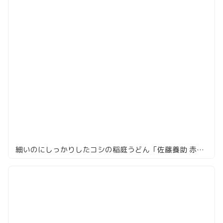
細いのにしっかりしたコシの稲庭うどん「佐藤養助 赤坂店」