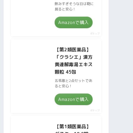
飲みすぎそうな日は鞄に
居ると安心！
Amazonで購入
ポチップ
【第2類医薬品】
「クラシエ」漢方
黄連解毒湯エキス
顆粒 45包
五苓散と2点セットであ
ると安心！
Amazonで購入
ポチップ
【第1類医薬品】