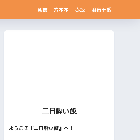
朝食
六本木
赤坂
麻布十番
二日酔い飯
ようこそ『二日酔い飯』へ！