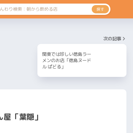
探す
次の記事
関東では珍しい徳島ラー
メンのお店「徳島ヌード
ル ぱどる」
ん屋「葉隠」