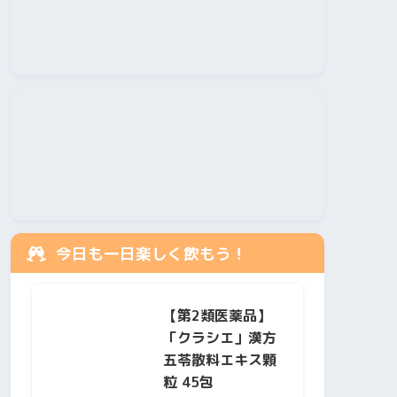
今日も一日楽しく飲もう！
【第2類医薬品】
「クラシエ」漢方
五苓散料エキス顆
粒 45包