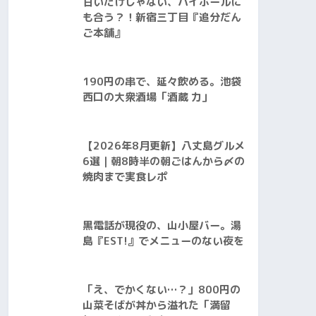
甘いだけじゃない、ハイボールに
も合う？！新宿三丁目『追分だん
ご本舗』
190円の串で、延々飲める。池袋
西口の大衆酒場「酒蔵 力」
【2026年8月更新】八丈島グルメ
6選｜朝8時半の朝ごはんから〆の
焼肉まで実食レポ
黒電話が現役の、山小屋バー。湯
島『EST!』でメニューのない夜を
「え、でかくない…？」800円の
山菜そばが丼から溢れた「満留